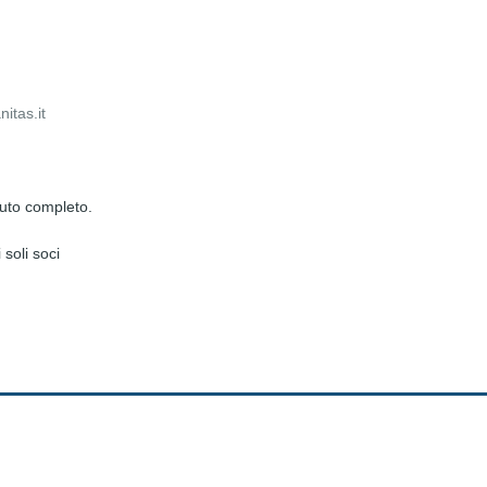
itas.it
nuto completo.
soli soci